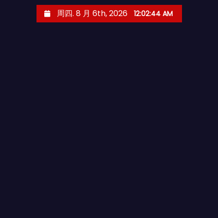
跳
周四. 8 月 6th, 2026
12:02:45 AM
至
内
容