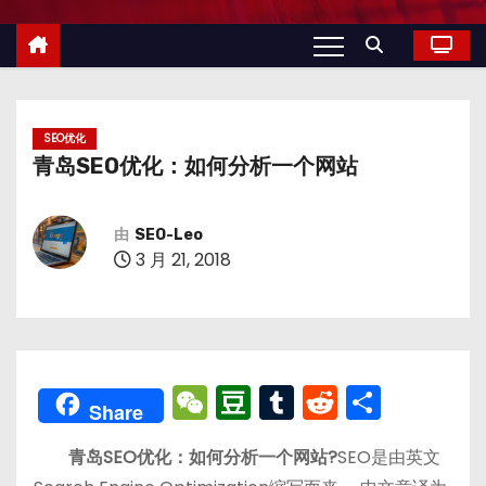
SEO优化
青岛SEO优化：如何分析一个网站
由
SEO-Leo
3 月 21, 2018
W
D
T
R
分
Share
e
o
u
e
享
青岛SEO优化：如何分析一个网站?
SEO是由英文
C
u
m
d