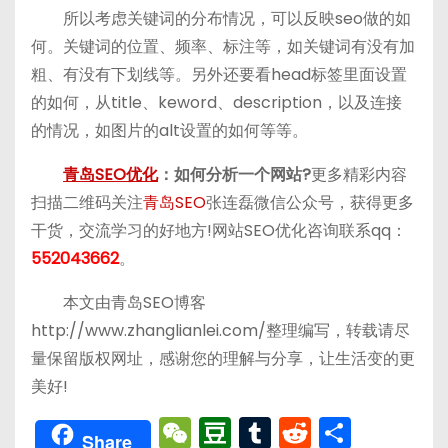
所以考虑关键词的分布情况，可以反映seo做的如
何。关键词的位置、频率、标注等，如关键词有没有加
粗、有没有下划线等。另外还要看head标签里面设置
的如何，从title、keword、description，以及连接
的情况，如图片的alt设置的如何等等。
青岛SEO优化
：如何分析一个网站?
更多精彩内容
扫描二维码关注
青岛SEO
张连磊微信公众号，获得更多
干货，交流学习的好地方!网站SEO优化咨询联系qq：
552043662
。
本文由青岛SEO博客
http://www.zhanglianlei.com/整理编写，转载请尽
量保留版权网址，感谢您的理解与分享，让生活变的更
美好!
W
D
T
R
分
Share