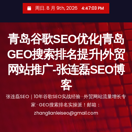
跳
周日. 8 月 9th, 2026
4:47:04 PM
至
内
容
青岛谷歌SEO优化|青岛
GEO搜索排名提升|外贸
网站推广-张连磊SEO博
客
张连磊SEO｜10年谷歌SEO实战经验 · 外贸网站流量增长专
家 · GEO搜索排名实操派！邮箱：
zhanglianleiseo@gmail.com