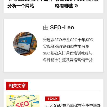
文
a
a
r
t
分析一个网站
略有哪些
章
t
n
导
由
SEO-Leo
航
张连磊SEO,专注SEO十年,SEO
实战派.张连磊SEO主要分享
SEO基础入门课程培训教程与
各种精准引流及网络营销干货.
相关文章
SEO优化
五大 SEO 技巧助你在竞争中脱颖