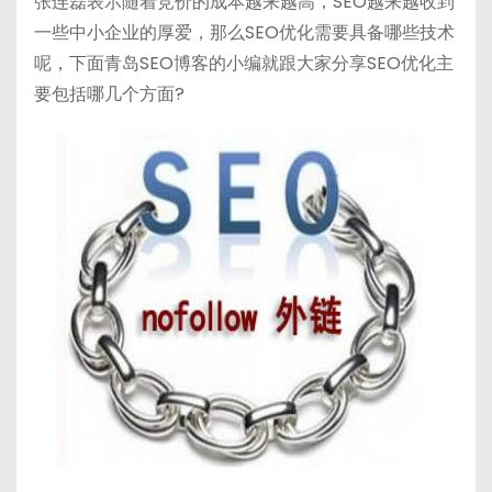
张连磊表示随着竞价的成本越来越高，SEO越来越收到
h
b
bl
di
一些中小企业的厚爱，那么SEO优化需要具备哪些技术
a
a
r
t
呢，下面青岛SEO博客的小编就跟大家分享SEO优化主
t
n
要包括哪几个方面?