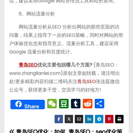
话，建议采用Google 网站管理员工具和站长查询。
6、网站流量分析
网站流量分析从SEO 分析出网站的那些页面的访
问量，结果上指导下一步的SEO策略，同时对网站的用
户体验优化也有指导意义。流量分析工具，建议采用
Google 流量分析和百度统计。
青岛SEO
优化主要包括哪几个方面?
(青岛SEO：
www.zhanglianlei.com)原创文章如转载，请注明出
处!更多精彩内容扫描二维码关注
青岛SEO
张连磊微信
公众号，获得更多干货，交流学习的好地方!
W
D
T
R
分
Share
e
o
u
e
享
C
u
m
d
h
b
bl
di
青岛SEO优化：如何
青岛SEO：seo优化策