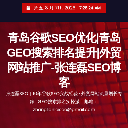
跳
周五. 8 月 7th, 2026
7:26:25 AM
至
内
容
青岛谷歌SEO优化|青岛
GEO搜索排名提升|外贸
网站推广-张连磊SEO博
客
张连磊SEO｜10年谷歌SEO实战经验 · 外贸网站流量增长专
家 · GEO搜索排名实操派！邮箱：
zhanglianleiseo@gmail.com