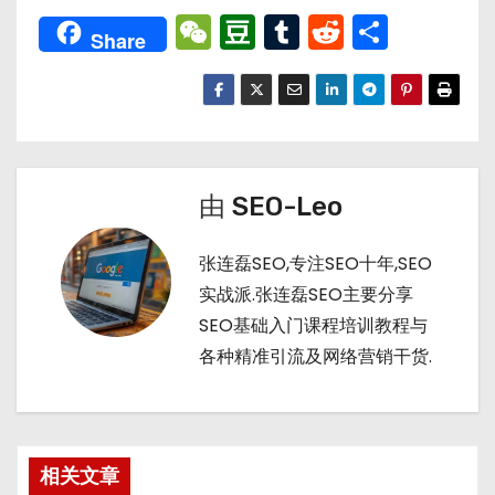
W
D
T
R
分
Share
e
o
u
e
享
C
u
m
d
h
b
bl
di
a
a
r
t
t
n
由
SEO-Leo
张连磊SEO,专注SEO十年,SEO
实战派.张连磊SEO主要分享
SEO基础入门课程培训教程与
各种精准引流及网络营销干货.
相关文章