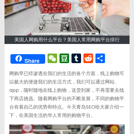
美国人网购用什么平台？美国人常用网购平台排行
W
D
T
R
分
Share
e
o
u
e
享
网购早已经渗透在我们的生活的各个方面，线上购物可
C
u
m
d
以极大的便捷我们的生活方式，我们可以通过网站、
h
b
bl
di
app，随时随地在线上购物，送货到家，不再需要去线
a
a
r
t
下商店挑选。随着网购平台的不断发展，不同的购物平
t
n
台有着自己的优势和特点。今天青岛SEO给大家介绍一
下，在美国生活的华人常用的购物平台。