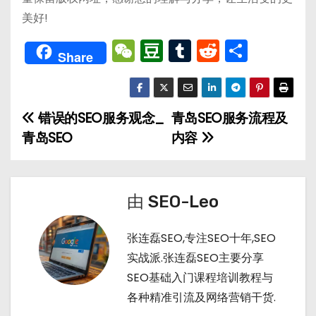
美好!
W
D
T
R
分
Share
e
o
u
e
享
C
u
m
d
h
b
bl
di
错误的SEO服务观念_
青岛SEO服务流程及
文
a
a
r
t
青岛SEO
内容
章
t
n
导
由
SEO-Leo
航
张连磊SEO,专注SEO十年,SEO
实战派.张连磊SEO主要分享
SEO基础入门课程培训教程与
各种精准引流及网络营销干货.