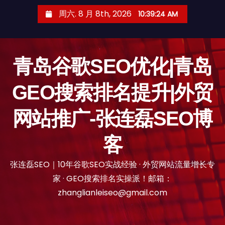
跳
周六. 8 月 8th, 2026
10:39:25 AM
至
内
容
青岛谷歌SEO优化|青岛
GEO搜索排名提升|外贸
网站推广-张连磊SEO博
客
张连磊SEO｜10年谷歌SEO实战经验 · 外贸网站流量增长专
家 · GEO搜索排名实操派！邮箱：
zhanglianleiseo@gmail.com