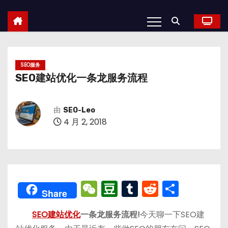
SEO服务
SEO建站优化一条龙服务流程
由
SEO-Leo
4 月 2, 2018
W
D
T
R
分
Share
e
o
u
e
享
SEO建站优化
一条龙服务流程!
今天聊一下SEO建
C
u
m
d