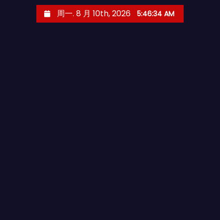
跳
周一. 8 月 10th, 2026
5:46:35 AM
至
内
容