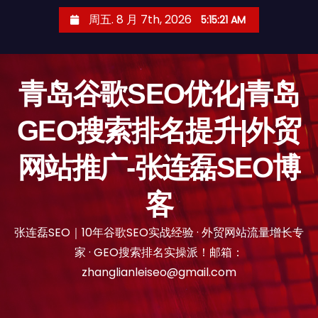
跳
周五. 8 月 7th, 2026
5:15:22 AM
至
内
容
青岛谷歌SEO优化|青岛
GEO搜索排名提升|外贸
网站推广-张连磊SEO博
客
张连磊SEO｜10年谷歌SEO实战经验 · 外贸网站流量增长专
家 · GEO搜索排名实操派！邮箱：
zhanglianleiseo@gmail.com