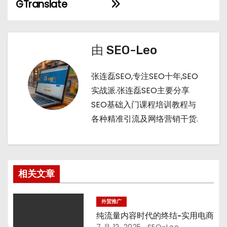
章
t
n
GTranslate
导
航
由
SEO-Leo
张连磊SEO,专注SEO十年,SEO
实战派.张连磊SEO主要分享
SEO基础入门课程培训教程与
各种精准引流及网络营销干货.
相关文章
外贸推广
纯流量内容时代的终结-实用电商
7 月 12, 2025
SEO-Leo