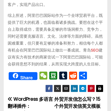
客户，实现产品出口。
综上所述，阿里巴巴国际站作为一个全球贸易平台，既
提供了巨大的机遇，也面临着诸多挑战。要想在这个平
台上取得成功，需要具备足够的市场洞察力、竞争力，
同时还需要克服语言、文化、法律等方面的障碍。虽然
困难重重，但只要有足够的准备和努力，相信每个人都
有机会在阿里巴巴国际站上做出一番成就。青岛
SEO
建
议有实力有技术的商家尝试一下阿里巴巴国际站，可能
会获得意想不到的结果，从而实现大跨度的人生目标。
W
D
T
R
分
Share
e
o
u
e
享
C
u
m
d
h
b
bl
di
WordPress 多语言
外贸开发信怎么写？15
文
a
a
r
t
翻译插件：
个外贸开发信英文模板