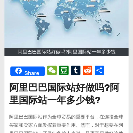
阿里巴巴国际站好做吗?阿里国际站一年多少钱
W
D
T
R
分
Share
e
o
u
e
享
阿里巴巴国际站好做吗?阿
C
u
m
d
h
b
bl
di
里国际站一年多少钱?
a
a
r
t
t
n
阿里巴巴国际站作为全球贸易的重要平台，在连接全球
买家和卖家方面发挥着重要作用。然而，对于想要在阿