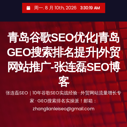
跳
周一. 8 月 10th, 2026
3:30:20 AM
至
内
容
青岛谷歌SEO优化|青岛
GEO搜索排名提升|外贸
网站推广-张连磊SEO博
客
张连磊SEO｜10年谷歌SEO实战经验 · 外贸网站流量增长专
家 · GEO搜索排名实操派！邮箱：
zhanglianleiseo@gmail.com