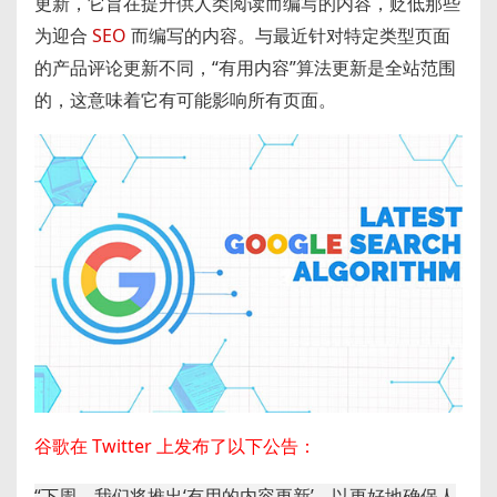
更新，它旨在提升供人类阅读而编写的内容，贬低那些
h
b
bl
di
为迎合
SEO
而编写的内容。与最近针对特定类型页面
a
a
r
t
的产品评论更新不同，“有用内容”算法更新是全站范围
t
n
的，这意味着它有可能影响所有页面。
谷歌在 Twitter 上发布了以下公告：
“下周，我们将推出‘有用的内容更新’，以更好地确保人