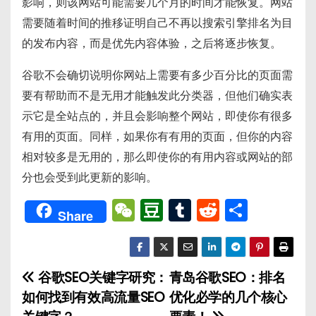
影响，则该网站可能需要几个月的时间才能恢复。网站
需要随着时间的推移证明自己不再以搜索引擎排名为目
的发布内容，而是优先内容体验，之后将逐步恢复。
谷歌不会确切说明你网站上需要有多少百分比的页面需
要有帮助而不是无用才能触发此分类器，但他们确实表
示它是全站点的，并且会影响整个网站，即使你有很多
有用的页面。同样，如果你有有用的页面，但你的内容
相对较多是无用的，那么即使你的有用内容或网站的部
分也会受到此更新的影响。
W
D
T
R
分
Share
e
o
u
e
享
C
u
m
d
h
b
bl
di
谷歌SEO关键字研究：
青岛谷歌SEO：排名
文
a
a
r
t
如何找到有效高流量SEO
优化必学的几个核心
章