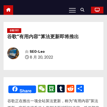
谷歌SEO
谷歌“有用内容”算法更新即将推出
由
SEO-Leo
8 月 20, 2022
W
D
T
R
分
Share
e
o
u
e
享
谷歌正在推出一项全站算法更新，称为“有用内容”算法
C
u
m
d