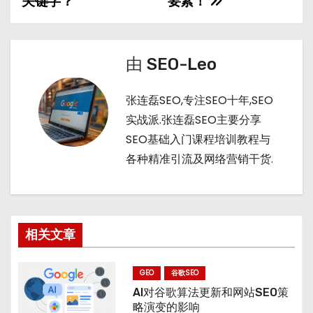
t
n
关键字？
要素！
导
航
由
SEO-Leo
张连磊SEO,专注SEO十年,SEO
实战派.张连磊SEO主要分享
SEO基础入门课程培训教程与
各种精准引流及网络营销干货.
相关文章
GEO
谷歌SEO
AI对谷歌算法更新和网站SEO策
略演变的影响