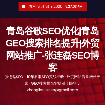
跳
周六. 8 月 8th, 2026
5:27:04 PM
至
内
容
青岛谷歌SEO优化|青岛
GEO搜索排名提升|外贸
网站推广-张连磊SEO博
客
张连磊SEO｜10年谷歌SEO实战经验 · 外贸网站流量增长专
家 · GEO搜索排名实操派！邮箱：
zhanglianleiseo@gmail.com