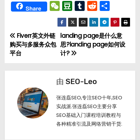
W
D
T
R
分
Share
e
o
u
e
享
C
u
m
d
h
b
bl
di
Fiverr英文外链
landing page是什么意
文
a
a
r
t
购买与多服务众包
思?landing page如何设
章
t
n
平台
计?
导
航
由
SEO-Leo
张连磊SEO,专注SEO十年,SEO
实战派.张连磊SEO主要分享
SEO基础入门课程培训教程与
各种精准引流及网络营销干货.