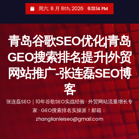
跳
周六. 8 月 8th, 2026
6:13:15 PM
至
内
容
青岛谷歌SEO优化|青岛
GEO搜索排名提升|外贸
网站推广-张连磊SEO博
客
张连磊SEO｜10年谷歌SEO实战经验 · 外贸网站流量增长专
家 · GEO搜索排名实操派！邮箱：
zhanglianleiseo@gmail.com