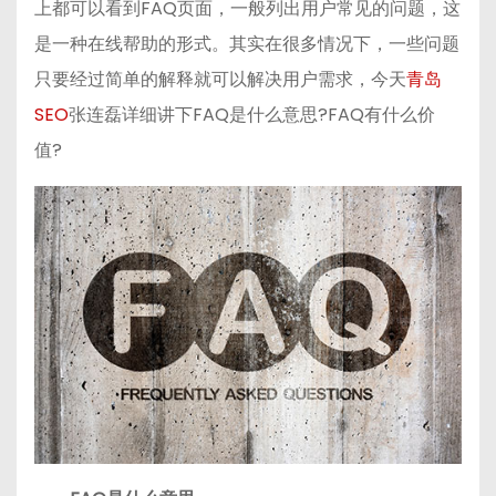
上都可以看到FAQ页面，一般列出用户常见的问题，这
h
b
bl
di
是一种在线帮助的形式。其实在很多情况下，一些问题
a
a
r
t
只要经过简单的解释就可以解决用户需求，今天
t
n
青岛
SEO
张连磊详细讲下FAQ是什么意思?FAQ有什么价
值?