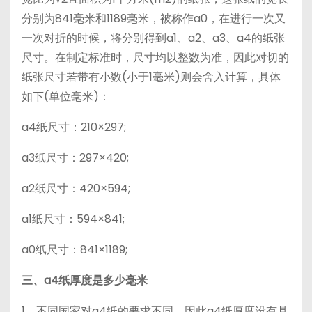
分别为841毫米和1189毫米，被称作a0，在进行一次又
一次对折的时候，将分别得到a1、a2、a3、a4的纸张
尺寸。在制定标准时，尺寸均以整数为准，因此对切的
纸张尺寸若带有小数(小于1毫米)则会舍入计算，具体
如下(单位毫米)：
a4纸尺寸：210×297;
a3纸尺寸：297×420;
a2纸尺寸：420×594;
a1纸尺寸：594×841;
a0纸尺寸：841×1189;
三、a4纸厚度是多少毫米
1、不同国家对a4纸的要求不同，因此a4纸厚度没有具