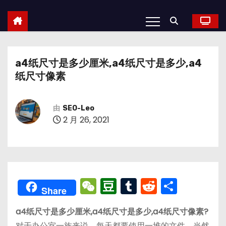
a4纸尺寸是多少厘米,a4纸尺寸是多少,a4
纸尺寸像素
由
SEO-Leo
2 月 26, 2021
W
D
T
R
分
Share
e
o
u
e
享
a4纸尺寸是多少厘米,a4纸尺寸是多少,a4纸尺寸像素?
C
u
m
d
对于办公室一族来说，每天都要使用一堆的文件，当然