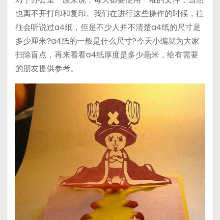
h
b
bl
di
也离不开打印和复印。我们在进行这些操作的时候，往
a
a
r
t
往会听说过a4纸，但是不少人并不清楚a4纸的尺寸是
t
n
多少厘米?a4纸的一般是什么尺寸?今天小编就为大家
扫除盲点，再来看看a4纸厚度是多少毫米，给有需要
的朋友提供参考。