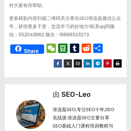
对大家有所帮助。
更多精彩内容扫描二维码关注青岛SEO张连磊微信公众
号，获得更多干货，交流学习的好地方!联系qq同微
信：552043662 微信：18866523273
W
D
T
R
分
Share
e
o
u
e
享
C
u
m
d
h
b
bl
di
a
a
r
t
t
n
由
SEO-Leo
张连磊SEO,专注SEO十年,SEO
实战派.张连磊SEO主要分享
SEO基础入门课程培训教程与