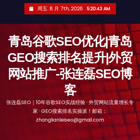
跳
周五. 8 月 7th, 2026
5:20:44 AM
至
内
容
青岛谷歌SEO优化|青岛
GEO搜索排名提升|外贸
网站推广-张连磊SEO博
客
张连磊SEO｜10年谷歌SEO实战经验 · 外贸网站流量增长专
家 · GEO搜索排名实操派！邮箱：
zhanglianleiseo@gmail.com