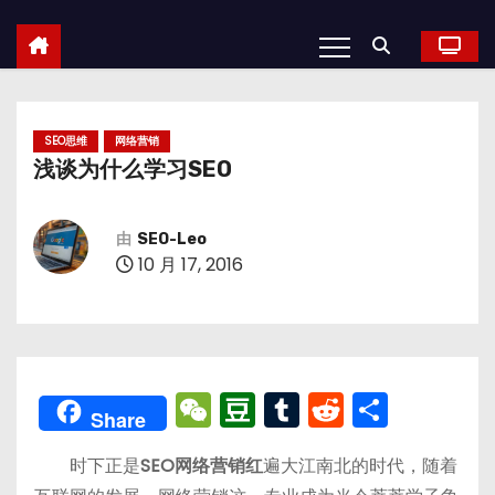
SEO思维
网络营销
浅谈为什么学习SEO
由
SEO-Leo
10 月 17, 2016
W
D
T
R
分
Share
e
o
u
e
享
时下正是
SEO网络营销红
遍大江南北的时代，随着
C
u
m
d