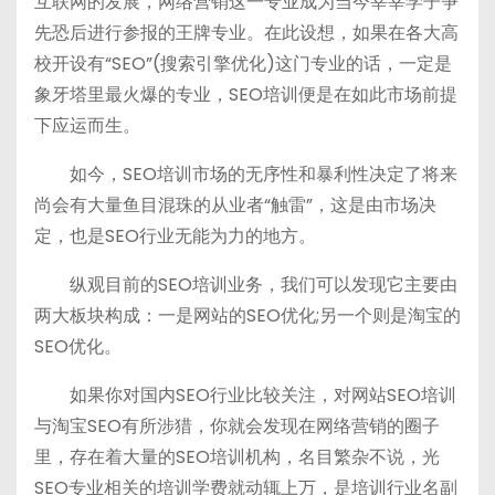
互联网的发展，网络营销这一专业成为当今莘莘学子争
h
b
bl
di
先恐后进行参报的王牌专业。在此设想，如果在各大高
a
a
r
t
校开设有“SEO”(搜索引擎优化)这门专业的话，一定是
t
n
象牙塔里最火爆的专业，SEO培训便是在如此市场前提
下应运而生。
如今，SEO培训市场的无序性和暴利性决定了将来
尚会有大量鱼目混珠的从业者“触雷”，这是由市场决
定，也是SEO行业无能为力的地方。
纵观目前的SEO培训业务，我们可以发现它主要由
两大板块构成：一是网站的SEO优化;另一个则是淘宝的
SEO优化。
如果你对国内SEO行业比较关注，对网站SEO培训
与淘宝SEO有所涉猎，你就会发现在网络营销的圈子
里，存在着大量的SEO培训机构，名目繁杂不说，光
SEO专业相关的培训学费就动辄上万，是培训行业名副