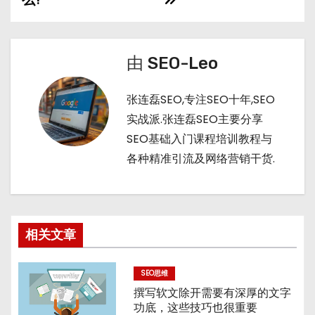
t
n
导
航
由
SEO-Leo
张连磊SEO,专注SEO十年,SEO
实战派.张连磊SEO主要分享
SEO基础入门课程培训教程与
各种精准引流及网络营销干货.
相关文章
SEO思维
撰写软文除开需要有深厚的文字
功底，这些技巧也很重要