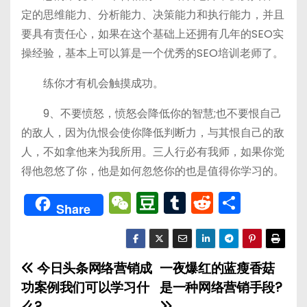
定的思维能力、分析能力、决策能力和执行能力，并且
要具有责任心，如果在这个基础上还拥有几年的SEO实
操经验，基本上可以算是一个优秀的SEO培训老师了。
练你才有机会触摸成功。
9、不要愤怒，愤怒会降低你的智慧;也不要恨自己
的敌人，因为仇恨会使你降低判断力，与其恨自己的敌
人，不如拿他来为我所用。三人行必有我师，如果你觉
得他忽悠了你，他是如何忽悠你的也是值得你学习的。
W
D
T
R
分
Share
e
o
u
e
享
C
u
m
d
h
b
bl
di
今日头条网络营销成
一夜爆红的蓝瘦香菇
文
a
a
r
t
功案例我们可以学习什
是一种网络营销手段?
章
么?