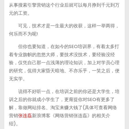
从事搜索引擎营销这个行业后就可以每月挣到千元到万
元的工资。
可见，技术才是一生最大的收获，这样一举两得，
何乐而不为呢!
但你也要知道，在如今的SEO培训界，有着太多打
着专业旗帜的忽悠大师，要技术没技术，要经验没经
验，仅凭自己那一点浅薄的理论知识，加上对学员心理
的研究，侃得大家昏天暗地、不亦乐乎，一笑之后，便
无实学。
说得不好听一点，在培训之前的你还是大学生，培
训之后的你就成小学生了，更甭提你对SEO有更多了
解，靠做网站排名、淘宝来赚大钱了(具体可查看网络
营销
张连磊
新浪博客《网络营销张连磊》的相关介
绍)。