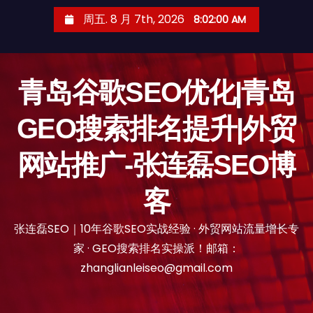
跳
周五. 8 月 7th, 2026
8:02:02 AM
至
内
容
青岛谷歌SEO优化|青岛
GEO搜索排名提升|外贸
网站推广-张连磊SEO博
客
张连磊SEO｜10年谷歌SEO实战经验 · 外贸网站流量增长专
家 · GEO搜索排名实操派！邮箱：
zhanglianleiseo@gmail.com