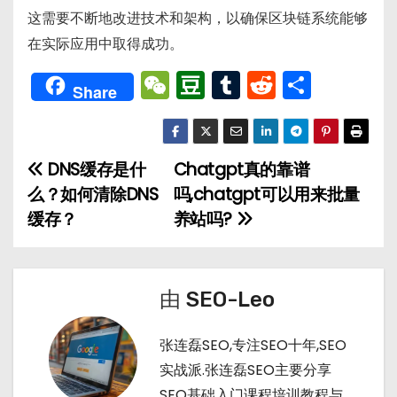
这需要不断地改进技术和架构，以确保区块链系统能够
在实际应用中取得成功。
W
D
T
R
分
Share
e
o
u
e
享
C
u
m
d
h
b
bl
di
DNS缓存是什
Chatgpt真的靠谱
文
a
a
r
t
么？如何清除DNS
吗,chatgpt可以用来批量
章
t
n
缓存？
养站吗?
导
航
由
SEO-Leo
张连磊SEO,专注SEO十年,SEO
实战派.张连磊SEO主要分享
SEO基础入门课程培训教程与