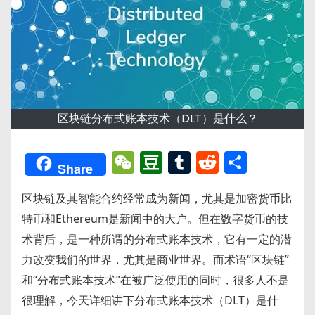
区块链分布式账本技术（DLT）是什么？
W
D
T
R
分
Share
e
o
u
e
享
区块链及其智能合约经常成为新闻，尤其是加密货币比
C
u
m
d
特币和Ethereum是新闻中的大户。但在数字货币的技
h
b
bl
di
术背后，是一种所谓的分布式账本技术，它有一定的潜
a
a
r
t
力改变我们的世界，尤其是商业世界。而术语“区块链”
t
n
和“分布式账本技术”在被广泛使用的同时，很多人不是
很理解，今天详细讲下分布式账本技术（DLT）是什