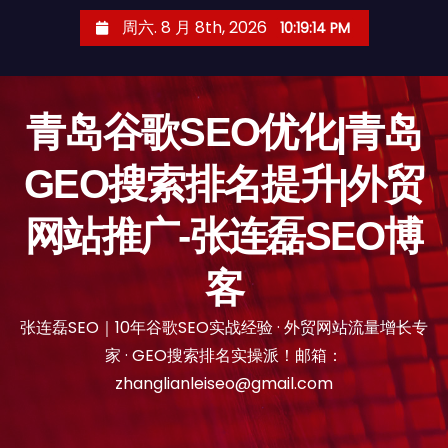
跳
周六. 8 月 8th, 2026
10:19:15 PM
至
内
容
青岛谷歌SEO优化|青岛
GEO搜索排名提升|外贸
网站推广-张连磊SEO博
客
张连磊SEO｜10年谷歌SEO实战经验 · 外贸网站流量增长专
家 · GEO搜索排名实操派！邮箱：
zhanglianleiseo@gmail.com