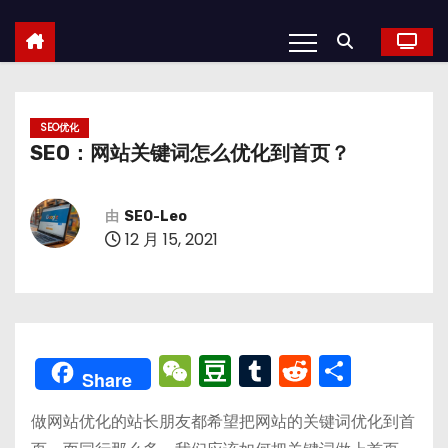
SEO优化
SEO：网站关键词怎么优化到首页？
由
SEO-Leo
12 月 15, 2021
W
D
T
R
分
Share
e
o
u
e
享
做网站优化的站长朋友都希望把网站的关键词优化到首
C
u
m
d