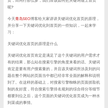
页，而同行那么多，我们应该如何把关键词做上首页
h
b
bl
di
呢?
a
a
r
t
t
n
今天
青岛SEO
博客给大家讲讲关键词优化首页的原理，
并分享一下关键词优化到首页的一些知识，一起来学
习：
关键词优化首页的原理是什么
关键词优化首页肯定是满足了这个关键词的用户需求才
有的结果，那么站在搜索引擎的角度来看的话。关键词
肯定是要有用户搜索量的，并且该关键词所涉及到的问
题在整个网站的页面当中都已经非常全面的解释和说明
到了。在这样的基础上，对搜索引擎蜘蛛的页面抓取机
制的友好度，符合搜索引擎排名规则的综合得分等细节
都要到位之后，这个页面的关键词优化首页成为一种水
到渠成的事情。