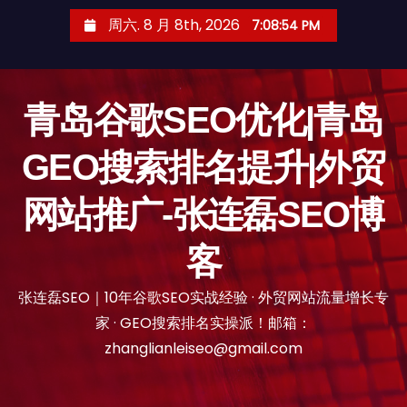
跳
周六. 8 月 8th, 2026
7:08:55 PM
至
内
容
青岛谷歌SEO优化|青岛
GEO搜索排名提升|外贸
网站推广-张连磊SEO博
客
张连磊SEO｜10年谷歌SEO实战经验 · 外贸网站流量增长专
家 · GEO搜索排名实操派！邮箱：
zhanglianleiseo@gmail.com