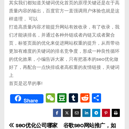
其实我们都知道关键词优化首页的原理关键还是在于高
质量内容的输出，百度官方一直强调用户体验也就是这
样道理， 可以
打造高质量内容才能提升网站有效收录，有了收录，我
们才能谈排名，并通过各种外链或者内链又或者聚合
页，标签页面的优化来促进网站权重的提升，从而带动
更加有难度的关键词的排名竞争度，形成一种良性循环
的优化效果，小编告诉大家，只有把基本的seo优化做
好了，再配合一点快排或者高权重的友情链接，关键词
上
首页是迟早的事!
W
D
T
R
分
Share
e
o
u
e
享
C
u
m
d
h
b
bl
di
seo优化公司哪家
谷歌seo网站推广，如
文