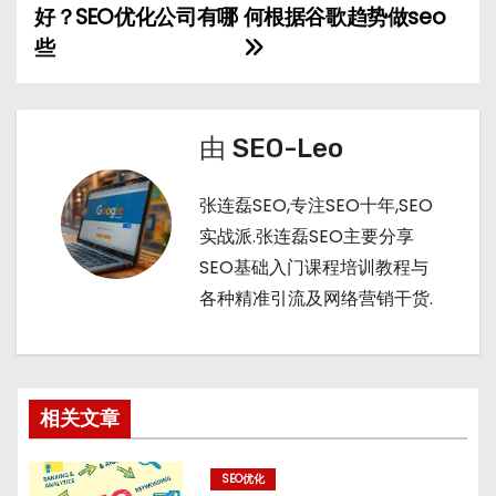
a
a
r
t
好？SEO优化公司有哪
何根据谷歌趋势做seo
章
t
n
些
导
航
由
SEO-Leo
张连磊SEO,专注SEO十年,SEO
实战派.张连磊SEO主要分享
SEO基础入门课程培训教程与
各种精准引流及网络营销干货.
相关文章
SEO优化