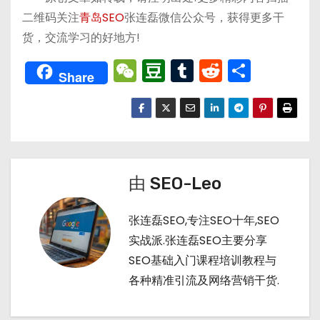
二维码关注
青岛SEO
张连磊微信公众号，获得更多干
货，交流学习的好地方!
W
D
T
R
分
Share
e
o
u
e
享
C
u
m
d
h
b
bl
di
a
a
r
t
t
n
由
SEO-Leo
张连磊SEO,专注SEO十年,SEO
实战派.张连磊SEO主要分享
SEO基础入门课程培训教程与
各种精准引流及网络营销干货.