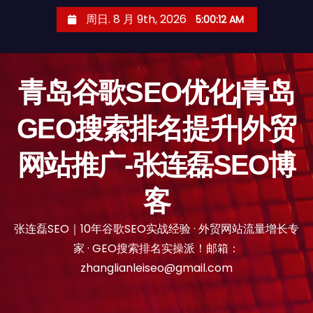
跳
周日. 8 月 9th, 2026
5:00:13 AM
至
内
容
青岛谷歌SEO优化|青岛
GEO搜索排名提升|外贸
网站推广-张连磊SEO博
客
张连磊SEO｜10年谷歌SEO实战经验 · 外贸网站流量增长专
家 · GEO搜索排名实操派！邮箱：
zhanglianleiseo@gmail.com