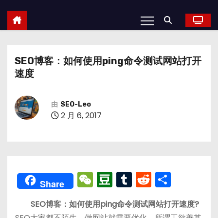
SEO博客：如何使用ping命令测试网站打开
速度
由
SEO-Leo
2 月 6, 2017
W
D
T
R
分
Share
e
o
u
e
享
SEO博客：如何使用ping命令测试网站打开速度?
C
u
m
d
SEO大家都不陌生，做网站就需要优化。所谓工欲善其