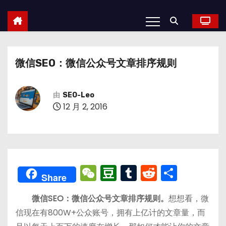
微信SEO：微信公众号文章排序规则
由
SEO-Leo
12 月 2, 2016
W
D
T
R
分
Share
e
o
u
e
享
微信SEO：微信公众号文章排序规则。
想想看，微
C
u
m
d
信现在有800W+公众账号，拥有上亿计的文章量，而
h
b
bl
di