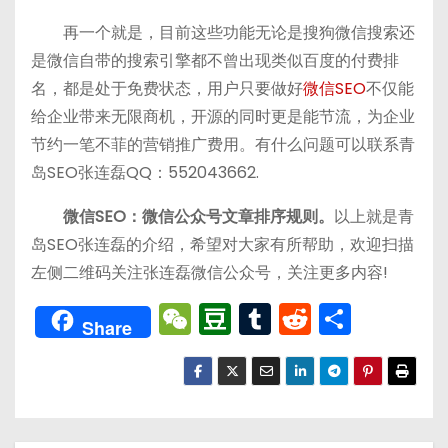
再一个就是，目前这些功能无论是搜狗微信搜索还
是微信自带的搜索引擎都不曾出现类似百度的付费排
名，都是处于免费状态，用户只要做好
微信SEO
不仅能
给企业带来无限商机，开源的同时更是能节流，为企业
节约一笔不菲的营销推广费用。有什么问题可以联系青
岛SEO张连磊QQ：552043662.
微信SEO：微信公众号文章排序规则。
以上就是青
岛SEO张连磊的介绍，希望对大家有所帮助，欢迎扫描
左侧二维码关注张连磊微信公众号，关注更多内容!
W
D
T
R
分
Share
e
o
u
e
享
C
u
m
d
h
b
bl
di
a
a
r
t