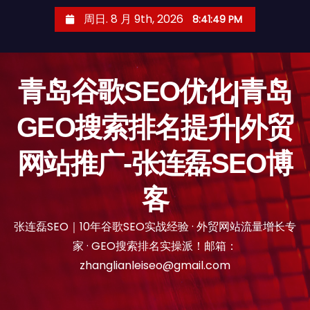
跳
周日. 8 月 9th, 2026
8:41:50 PM
至
内
容
青岛谷歌SEO优化|青岛
GEO搜索排名提升|外贸
网站推广-张连磊SEO博
客
张连磊SEO｜10年谷歌SEO实战经验 · 外贸网站流量增长专
家 · GEO搜索排名实操派！邮箱：
zhanglianleiseo@gmail.com