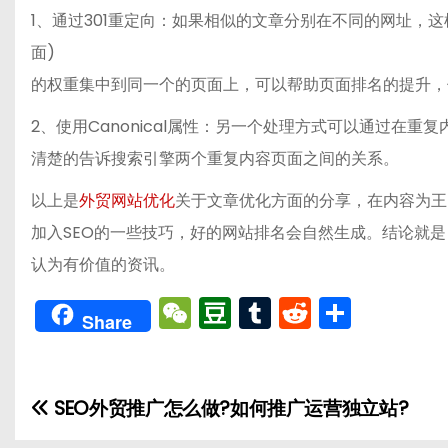
1、通过301重定向：如果相似的文章分别在不同的网址，这
面)
的权重集中到同一个的页面上，可以帮助页面排名的提升，
2、使用Canonical属性：另一个处理方式可以通过在重
清楚的告诉搜索引擎两个重复内容页面之间的关系。
以上是
外贸网站优化
关于文章优化方面的分享，在内容为王
加入SEO的一些技巧，好的网站排名会自然生成。结论就
认为有价值的资讯。
W
D
T
R
分
Share
e
o
u
e
享
C
u
m
d
h
b
bl
di
SEO外贸推广怎么做?如何推广运营独立站?
文
a
a
r
t