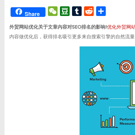
W
D
T
R
分
Share
e
o
u
e
享
外贸网站优化关于文章內容对SEO排名的影响!
C
u
m
d
优化外贸网
内容做优化后，获得排名吸引更多来自搜索引擎的自然流量
h
b
bl
di
a
a
r
t
t
n