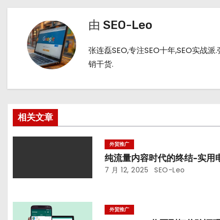
章
t
n
导
由
SEO-Leo
航
张连磊SEO,专注SEO十年,SEO实
销干货.
相关文章
外贸推广
纯流量内容时代的终结-实用
7 月 12, 2025
SEO-Leo
外贸推广