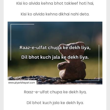
Kisi ko alvida kehna bhot takleef hoti hai,
Kisi ko alvida kehna dikhai nahi deta.
Raaz-e-ulfat chupa ke dekh liya,
Dil bhot kuch jala ke dekh liya.