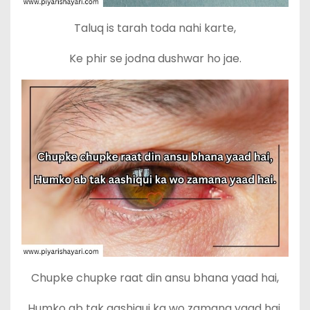
Taluq is tarah toda nahi karte,
Ke phir se jodna dushwar ho jae.
Chupke chupke raat din ansu bhana yaad hai,
Humko ab tak aashiqui ka wo zamana yaad hai.