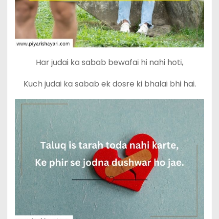
Har judai ka sabab bewafai hi nahi hoti,
Kuch judai ka sabab ek dosre ki bhalai bhi hai.