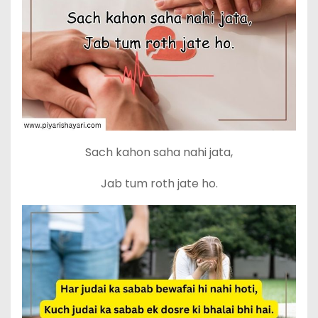
Sach kahon saha nahi jata,
Jab tum roth jate ho.