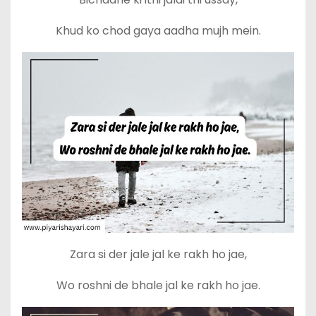
Khud ko chod gaya aadha mujh mein.
Zara si der jale jal ke rakh ho jae,
Wo roshni de bhale jal ke rakh ho jae.