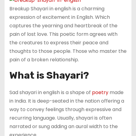
C
u
m
d
Breakup Shayari in english is a charming
h
b
bl
di
expression of excitement in English. Which
a
a
r
t
captures the yearning and heartbreak of the
t
n
pain of lost love. This poetic form agrees with
the creatures to express their peace and
thoughts to those people. Those who master the
pain of a broken relationship.
What is Shayari?
Sad shayari in english is a shape of
poetry
made
in India. It is deep-seated in the nation offering a
way to convey feelings through expressive and
recurring language. Usually, shayari is often
narrated or sung adding an aural width to the
experience.