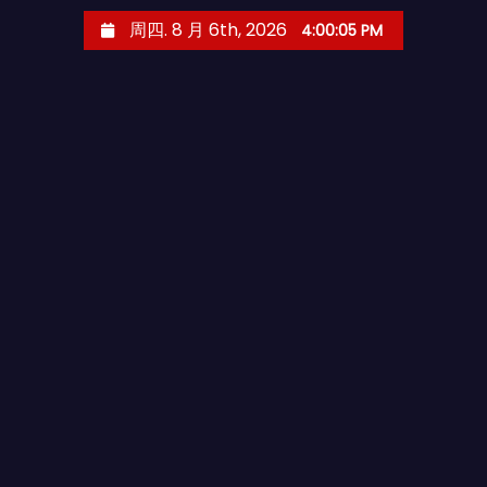
跳
周四. 8 月 6th, 2026
4:00:07 PM
至
内
容