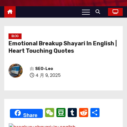
BLOG
Emotional Breakup Shayari In English |
Heart Touching Quotes
由
SEO-Leo
4 月 9, 2025
W
D
T
R
分
Share
e
o
u
e
享