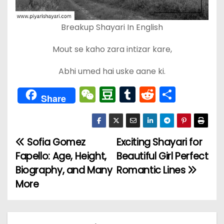
Breakup Shayari In English
Mout se kaho zara intizar kare,
Abhi umed hai uske aane ki.
W
D
T
R
分
Share
e
o
u
e
享
C
u
m
d
h
b
bl
di
Sofia Gomez
Exciting Shayari for
文
a
a
r
t
Fapello: Age, Height,
Beautiful Girl Perfect
章
t
n
Biography, and Many
Romantic Lines
More
导
航