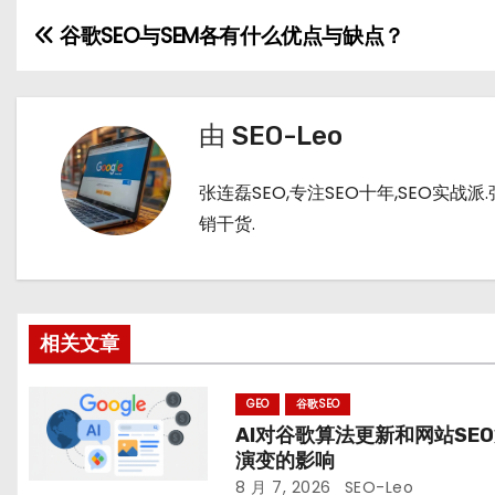
C
u
m
d
h
b
bl
di
谷歌SEO与SEM各有什么优点与缺点？
文
a
a
r
t
章
t
n
导
由
SEO-Leo
航
张连磊SEO,专注SEO十年,SEO实
销干货.
相关文章
GEO
谷歌SEO
AI对谷歌算法更新和网站SE
演变的影响
8 月 7, 2026
SEO-Leo