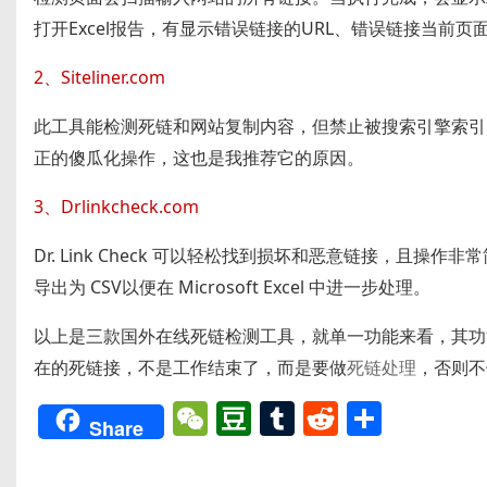
打开Excel报告，有显示错误链接的URL、错误链接当前页
2、Siteliner.com
此工具能检测死链和网站复制内容，但禁止被搜索引擎索引
正的傻瓜化操作，这也是我推荐它的原因。
3、Drlinkcheck.com
Dr. Link Check 可以轻松找到损坏和恶意链接，
导出为 CSV以便在 Microsoft Excel 中进一步处理。
以上是三款国外在线死链检测工具，就单一功能来看，其功能不
在的死链接，不是工作结束了，而是要做
死链处理
，否则不
W
D
T
R
分
Share
e
o
u
e
享