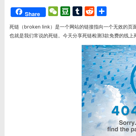
W
D
T
R
分
Share
e
o
u
e
享
死链（broken link）是一个网站的链接指向一个无效
C
u
m
d
也就是我们常说的死链。今天分享死链检测3款免费的线上
h
b
bl
di
a
a
r
t
t
n