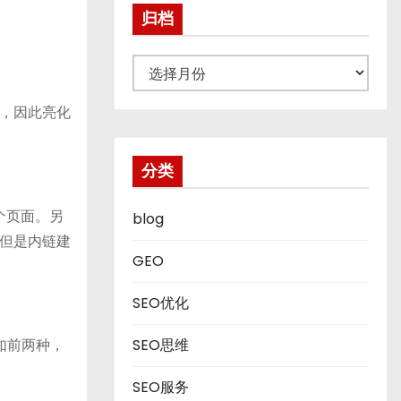
归档
归
档
，因此亮化
分类
这个页面。另
blog
但是内链建
GEO
SEO优化
如前两种，
SEO思维
SEO服务