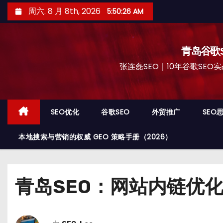
跳
周六. 8 月 8th, 2026
5:50:27 AM
至
内
容
青岛谷歌S
张连磊SEO｜10年谷歌SEO实战
SEO优化
谷歌SEO
外贸推广
SEO
本地搜索与营销的权威 GEO 策略手册（2026）
青岛SEO：网站内链优