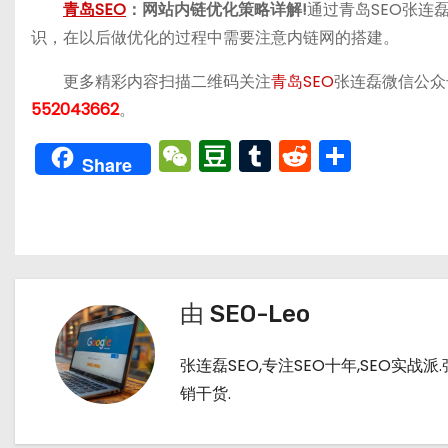
青岛SEO
：网站内链优化策略详解!
通过青岛SEO张连
识，在以后做优化的过程中需要注意内链网的搭建。
更多精彩内容扫描二维码关注
青岛SEO
张连磊微信公众
552043662
。
W
D
T
R
分
Share
e
o
u
e
享
C
u
m
d
h
b
bl
di
a
a
r
t
t
n
由
SEO-Leo
张连磊SEO,专注SEO十年,SEO实
销干货.