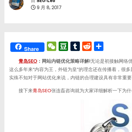
由
SEO-Leo
9 月 8, 2017
W
D
T
R
分
Share
e
o
u
e
享
青岛SEO
：网站内链优化策略详解!
无论是初接触网络优
C
u
m
d
这么多年来“内容为王，外链为皇”的理念还在传播着，很
h
b
bl
di
实殊不知对于网站优化来说，内链的合理建设具有非常重要
a
a
r
t
t
n
接下来
青岛SEO
张连磊咨询就为大家详细解析一下为什