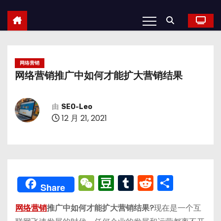
网络营销
网络营销推广中如何才能扩大营销结果
由
SEO-Leo
12 月 21, 2021
W
D
T
R
分
Share
e
o
u
e
享
网络营销
推广中如何才能扩大营销结果?
现在是一个互
C
u
m
d