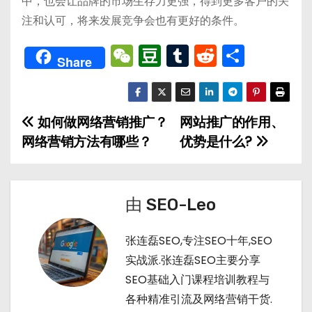
中，也会让品牌的市场生存力更强，得到更多客户的关
注和认可，将来发展竞争会也有更好的条件。
W
D
T
R
分
Share
e
o
u
e
享
C
u
m
d
h
b
bl
di
如何做网络营销推广？
网站推广的作用、
文
a
a
r
t
网络营销方法有哪些？
优势是什么?
章
t
n
导
由
SEO-Leo
航
张连磊SEO,专注SEO十年,SEO
实战派.张连磊SEO主要分享
SEO基础入门课程培训教程与
各种精准引流及网络营销干货.