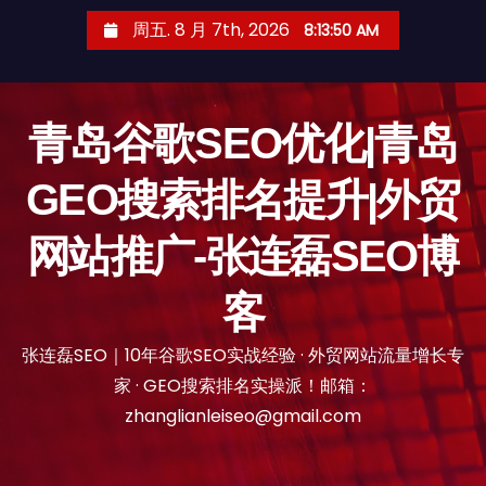
跳
周五. 8 月 7th, 2026
8:13:51 AM
至
内
容
青岛谷歌SEO优化|青岛
GEO搜索排名提升|外贸
网站推广-张连磊SEO博
客
张连磊SEO｜10年谷歌SEO实战经验 · 外贸网站流量增长专
家 · GEO搜索排名实操派！邮箱：
zhanglianleiseo@gmail.com