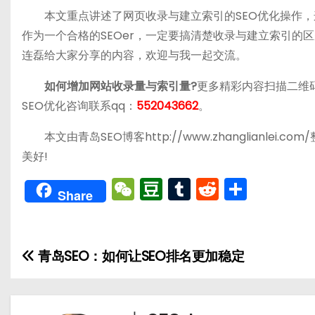
本文重点讲述了网页收录与建立索引的SEO优化操作，这
作为一个合格的SEOer，一定要搞清楚收录与建立索引的
连磊给大家分享的内容，欢迎与我一起交流。
如何增加网站收录量与索引量?
更多精彩内容扫描二维
SEO优化咨询联系qq：
552043662
。
本文由青岛SEO博客http://www.zhanglianl
美好!
W
D
T
R
分
Share
e
o
u
e
享
C
u
m
d
h
b
bl
di
青岛SEO：如何让SEO排名更加稳定
文
a
a
r
t
章
t
n