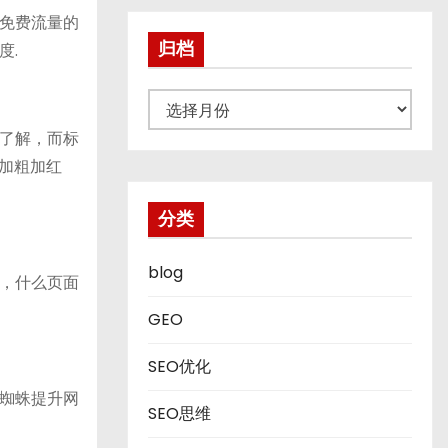
免费流量的
归档
度.
归
档
了解，而标
加粗加红
分类
blog
，什么页面
GEO
SEO优化
蜘蛛提升网
SEO思维