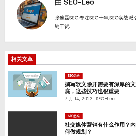
导
由
SEO-Leo
航
张连磊SEO,专注SEO十年,SEO实
销干货.
相关文章
SEO思维
撰写软文除开需要有深厚的文
底，这些技巧也很重要
7 月 14, 2022
SEO-Leo
SEO思维
社交媒体营销有什么作用？内
何做规划？