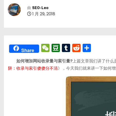
由
SEO-Leo
1 月 29, 2018
W
D
T
R
分
Share
e
o
u
e
享
如何增加网站收录量与索引量?
上篇文章我们讲了什么
C
u
m
d
阱：收录与索引傻傻分不清
》，今天我们就来讲一下如何增
h
b
bl
di
a
a
r
t
t
n