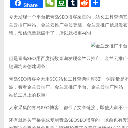
W
D
T
R
分
Share
e
o
u
e
享
今天发现一个平台把青岛SEO博客采集的，站长工具查询
C
u
m
d
兰云推广网站、金兰云推广会员登陆、金兰云推广信息发布
h
b
bl
di
错，预估流量就破千了，所以就权重4的!
a
a
r
t
t
n
但是青岛SEO用百度指数查询发现金兰云推广、金兰云推
键词均未创建词条!
青岛SEO博客今天用SEO站长工具查询词库321，词库量
波，看看金兰云推广、金兰云推广平台、金兰云推广网站、
站长工具上的权重!
人家采集的青岛SEO博客，都带了文章链接，即使人家不带
还有就是关于采集或复制青岛SEOSEO博客的，以前也有