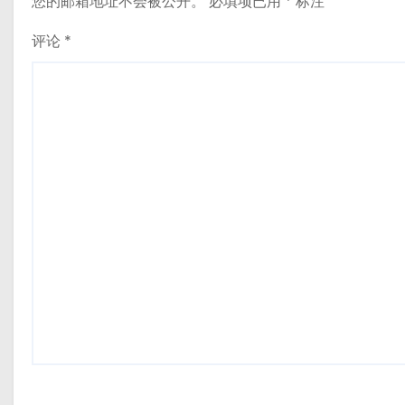
您的邮箱地址不会被公开。
必填项已用
*
标注
评论
*