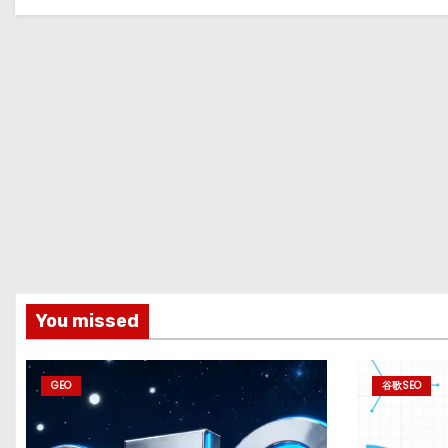
You missed
GEO
谷歌SEO