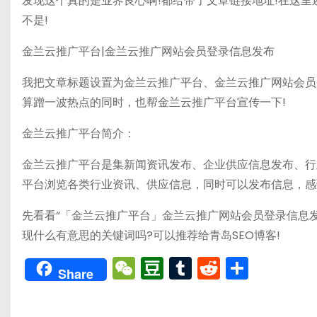
发现这个真的是业界良心啊!都给带了文章链接地址!在这里
不是!
金兰云推广平台|金兰云推广网站会员登录信息发布
我把文章标题设置为金兰云推广平台、金兰云推广网站会员
算蹭一波热点的同时，也帮金兰云推广平台宣传一下!
金兰云推广平台简介：
金兰云推广平台是集新闻资讯发布、企业供应信息发布、行
平台浏览各类行业资讯、供应信息，同时可以发布信息，感
先看看“「金兰云推广平台」金兰云推广网站会员登录信息
现什么有意思的关键词吗?可以推荐给青岛SEO博客!
W
D
T
R
分
Share
e
o
u
e
享
C
u
m
d