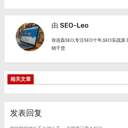
h
b
bl
di
a
a
r
t
t
n
由
SEO-Leo
张连磊SEO,专注SEO十年,SEO实
销干货.
相关文章
发表回复