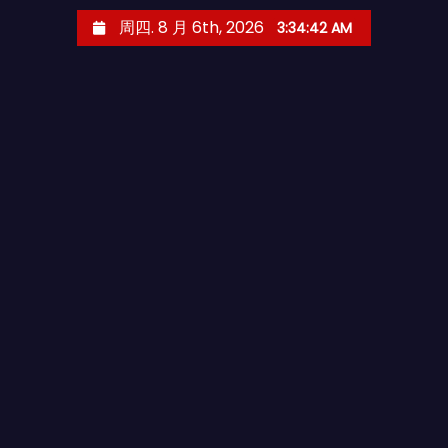
跳
周四. 8 月 6th, 2026
3:34:43 AM
至
内
容