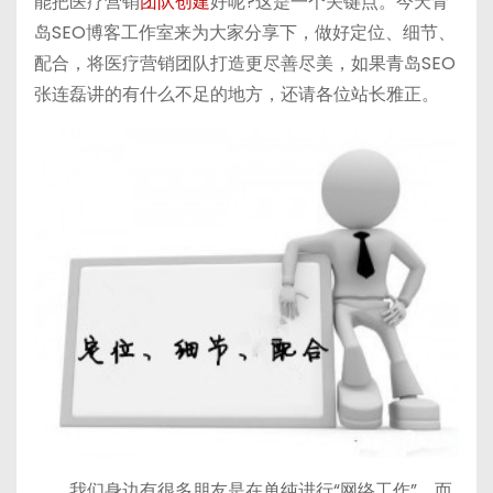
能把医疗营销
团队创建
好呢?这是一个关键点。今天青
h
b
bl
di
岛SEO博客工作室来为大家分享下，做好定位、细节、
a
a
r
t
配合，将医疗营销团队打造更尽善尽美，如果青岛SEO
t
n
张连磊讲的有什么不足的地方，还请各位站长雅正。
我们身边有很多朋友是在单纯进行“网络工作”，而