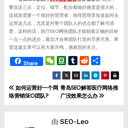
要说这三点：定位、细节、配合都做好难度是很大的，
这就急需要一个很好的管理者，他得思维里知道如何去
运营这几点，尤其是对整个团队人的优点都了解与清
楚，这样的话，医疗SEO网络团队才能朝着正确的目标
一点一点的进步，最后才会将团队打造的尽善尽美。希
望这篇文章可以有大家共鸣，感谢您的关注。
W
D
T
R
分
Share
e
o
u
e
享
C
u
m
d
h
b
bl
di
如何运营好一个网
青岛SEO解答医疗网络推
文
a
a
r
t
络营销SEO团队?
广没效果怎么办
章
t
n
导
由
SEO-Leo
航