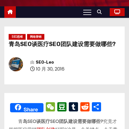
SEO思维
网络营销
青岛SEO谈医疗SEO团队建设需要做哪些?
由
SEO-Leo
10 月 30, 2016
W
D
T
R
分
Share
e
o
u
e
享
青
岛SEO谈医疗SEO团队建设需要做哪些?
究竟才
C
u
m
d