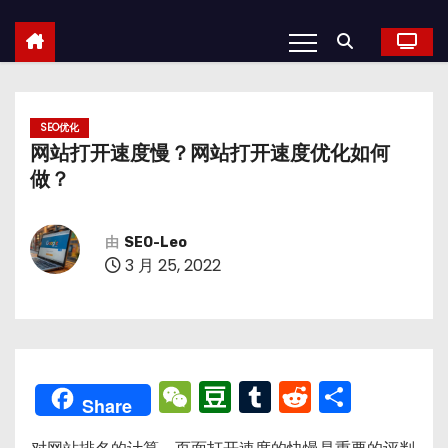
SEO优化
网站打开速度慢？网站打开速度优化如何
做？
由
SEO-Leo
3 月 25, 2022
W
D
T
R
分
Share
e
o
u
e
享