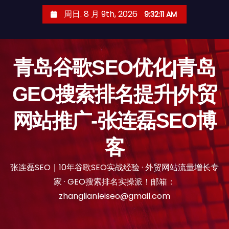
跳
周日. 8 月 9th, 2026
9:32:12 AM
至
内
容
青岛谷歌SEO优化|青岛
GEO搜索排名提升|外贸
网站推广-张连磊SEO博
客
张连磊SEO｜10年谷歌SEO实战经验 · 外贸网站流量增长专
家 · GEO搜索排名实操派！邮箱：
zhanglianleiseo@gmail.com