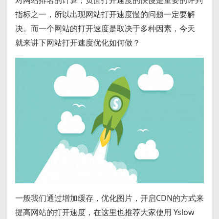
对网站排名的计算，页面打开速度的快慢是重要的评判
C
u
m
d
指标之一，所以出现网站打开速度慢的问题一定要解
h
b
bl
di
决。而一个网站的打开速度是取决于多种因素，今天
a
a
r
t
就来讲下网站打开速度优化如何做？
t
n
一般我们通过增加缓存，优化图片，开启CDN的方式来
提高网站的打开速度，在这里也推荐大家使用 Yslow