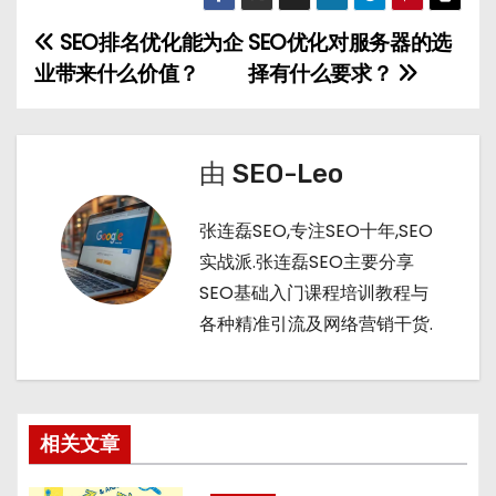
C
u
m
d
h
b
bl
di
SEO排名优化能为企
SEO优化对服务器的选
文
a
a
r
t
业带来什么价值？
择有什么要求？
章
t
n
导
由
SEO-Leo
航
张连磊SEO,专注SEO十年,SEO
实战派.张连磊SEO主要分享
SEO基础入门课程培训教程与
各种精准引流及网络营销干货.
相关文章