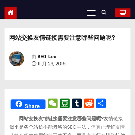
网站交换友情链接需要注意哪些问题呢?
由
SEO-Leo
11 月 23, 2016
W
D
T
R
分
Share
e
o
u
e
享
网站交换友情链接需要注意哪些问题呢?
友情链接
C
u
m
d
似乎是各个站长不能忽略的SEO手法，但真正理解友情
h
b
bl
di