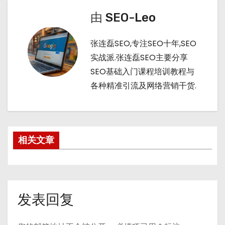
a
a
r
t
t
n
由
SEO-Leo
张连磊SEO,专注SEO十年,SEO
实战派.张连磊SEO主要分享
SEO基础入门课程培训教程与
各种精准引流及网络营销干货.
相关文章
发表回复