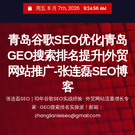
跳
周五. 8 月 7th, 2026
9:24:57 AM
至
内
容
青岛谷歌SEO优化|青岛
GEO搜索排名提升|外贸
网站推广-张连磊SEO博
客
张连磊SEO｜10年谷歌SEO实战经验 · 外贸网站流量增长专
家 · GEO搜索排名实操派！邮箱：
zhanglianleiseo@gmail.com