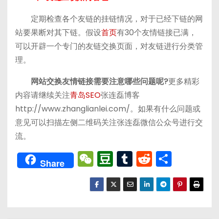
定期检查各个友链的挂链情况，对于已经下链的网
站要果断对其下链。假设
首页
有30个友情链接已满，
可以开辟一个专门的友链交换页面，对友链进行分类管
理。
网站交换友情链接需要注意哪些问题呢?
更多精彩
内容请继续关注
青岛SEO
张连磊博客
http://www.zhanglianlei.com/。如果有什么问题或
意见可以扫描左侧二维码关注张连磊微信公众号进行交
流。
W
D
T
R
分
Share
e
o
u
e
享
C
u
m
d
h
b
bl
di