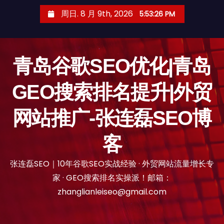
跳
周日. 8 月 9th, 2026
5:53:27 PM
至
内
容
青岛谷歌SEO优化|青岛
GEO搜索排名提升|外贸
网站推广-张连磊SEO博
客
张连磊SEO｜10年谷歌SEO实战经验 · 外贸网站流量增长专
家 · GEO搜索排名实操派！邮箱：
zhanglianleiseo@gmail.com